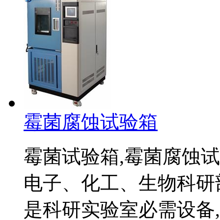
霉菌腐蚀试验箱
霉菌试验箱,霉菌腐蚀
电子、化工、生物科研
是科研实验室必需设备