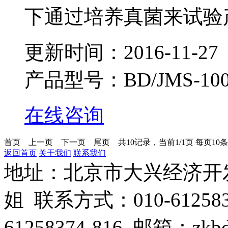
下通过培养真菌来试验
更新时间：2016-11-27
产品型号：BD/JMS-10
在线咨询
首页
上一页
下一页
尾页
共10记录，当前1/1页 每页10
返回首页
关于我们
联系我们
管理登陆
地址：北京市大兴经济开
姐 联系方式：010-6125832
61258374-816 邮箱：zkbd