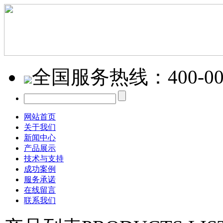
全国服务热线：
400-0
网站首页
关于我们
新闻中心
产品展示
技术与支持
成功案例
服务承诺
在线留言
联系我们