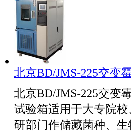
北京BD/JMS-225交
北京BD/JMS-225交
试验箱适用于大专院校
研部门作储藏菌种、生