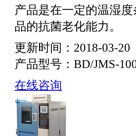
产品是在一定的温湿度
品的抗菌老化能力。
更新时间：2018-03-20
产品型号：BD/JMS-10
在线咨询