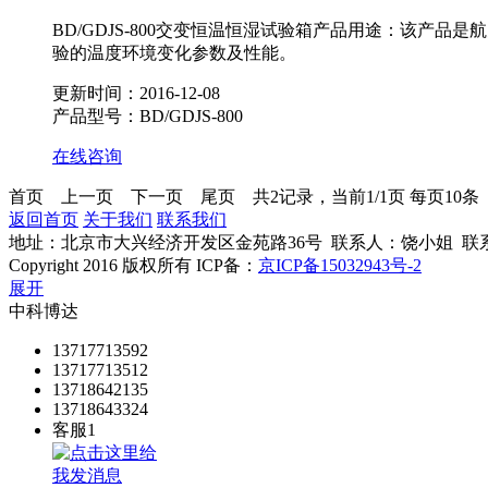
BD/GDJS-800交变恒温恒湿试验箱产品用途：该
验的温度环境变化参数及性能。
更新时间：2016-12-08
产品型号：BD/GDJS-800
在线咨询
首页
上一页
下一页
尾页
共2记录，当前1/1页 每页10
返回首页
关于我们
联系我们
管理登陆
地址：北京市大兴经济开发区金苑路36号 联系人：饶小姐 联系方式：010-612
Copyright 2016 版权所有 ICP备：
京ICP备15032943号-2
GoogleS
展开
中科博达
13717713592
13717713512
13718642135
13718643324
客服1