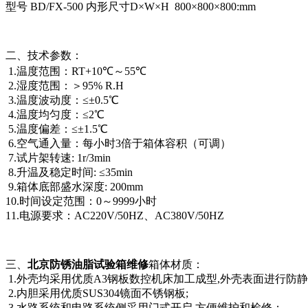
型号 BD/FX-500 内形尺寸D×W×H 800×800×800:mm
二、技术参数：
1.温度范围：RT+10℃～55℃
2.湿度范围：＞95% R.H
3.温度波动度：≤±0.5℃
4.温度均匀度：≤2℃
5.温度偏差：≤±1.5℃
6.空气通入量：每小时3倍于箱体容积（可调）
7.试片架转速: 1r/3min
8.升温及稳定时间: ≤35min
9.箱体底部盛水深度: 200mm
10.时间设定范围：0～9999小时
11.电源要求：AC220V/50HZ、AC380V/50HZ
三、
北京防锈油脂试验箱维修
箱体材质：
1.外壳均采用优质A3钢板数控机床加工成型,外壳表面进行防静
2.内胆采用优质SUS304镜面不锈钢板;
3.水路系统和电路系统侧采用门式开启,方便维护和检修；