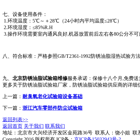
七、设备使用条件：
1.环境温度：5℃～＋28℃（24小时内平均温度≤28℃）
2.环境湿度：≤85%R.H
3.操作环境需要室内通风良好,机器放置前后左右各80公分不可
八、符合标准：严格参照GB/T2361-1992防锈油脂湿热试验
九、
北京防锈油脂试验箱维修
服务承诺：保修十八个月,免费送
更多关于防锈油脂试验箱厂家，防锈油脂试验箱供应商的详细
上一篇：
耐臭氧老化试验箱设备基础
下一篇：
浙江汽车零部件防尘试验箱
返回列表>>
返回首页
关于我们
联系我们
管理登陆
地址：北京市大兴经济开发区金苑路36号 联系人：饶小姐 联系方式：010-612
Copyright 2016 版权所有 ICP备：
京ICP备15032943号-2
GoogleS