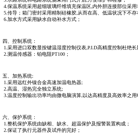
4.保温系统采用超细玻璃纤维填充保温区,内外胆连接部位采
5.传导；箱门密封采用精制硅橡胶,从而在高、低温状况下不存
6.加水方式采用缺水自动补水方式；
四、控制系统：
1.采用进口双数显按键温湿度控制仪表,P.I.D高精度控制杜绝
2.测温传感器：铂电阻PT100；
五、加热系统:
1.采用远红外镍合金高速加温电热器;
2.高温、湿热完全独立系统;
3.温度控制输出功率均由微电脑演算,以达高精度及高效率之用
六、保护系统：
1.整机保护系统由缺相、缺水、超温保护及报警装置构成；
2.保证了执行元器件及试件的完好；